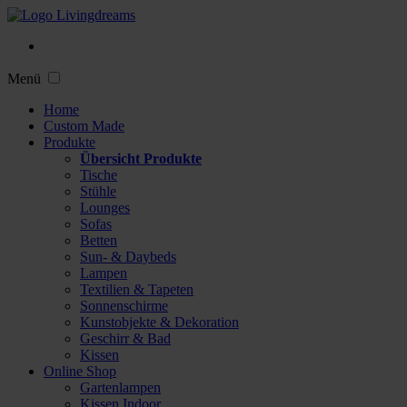
Menü
Home
Custom Made
Produkte
Übersicht Produkte
Tische
Stühle
Lounges
Sofas
Betten
Sun- & Daybeds
Lampen
Textilien & Tapeten
Sonnenschirme
Kunstobjekte & Dekoration
Geschirr & Bad
Kissen
Online Shop
Gartenlampen
Kissen Indoor