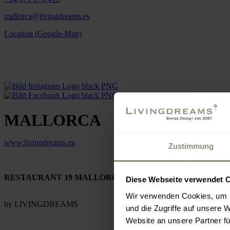
mallorca@livingdreams.es
Location (Google-Map)
MALLORCA
www.livingdreams.eu
Zustimmung
RESTAURANT 19 MALLORCA
Diese Webseite verwendet 
Wir verwenden Cookies, um I
by LIVINGDREAMS
und die Zugriffe auf unsere 
Website an unsere Partner fü