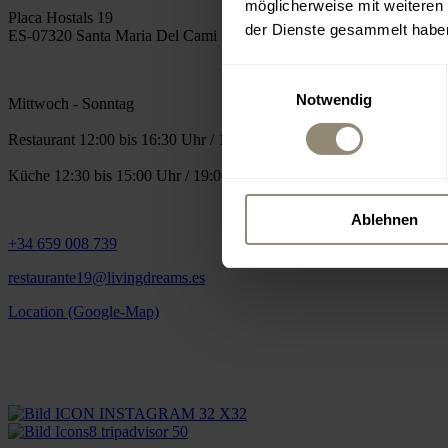
möglicherweise mit weiteren
Placa Hostals 19
der Dienste gesammelt habe
ES-07320 Santa Maria Del Cami
Einwilligungsauswahl
Notwendig
Mittwoch - Sonntag
Restaurant 12:00 bis 16:30 Uhr / 18:30 bis 24:00 Uhr
Küche 12:30 bis 15:00 Uhr / 19:00 bis 22:30 Uhr
Ablehnen
+34 659 008 739
restaurante19@livingdreams.es
Location (Google-Map)