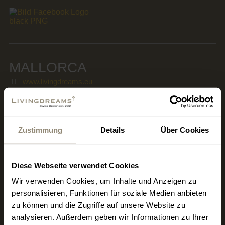
MALLORCA
www.livingdreams.eu
RESTAURANT 19 MALLORCA
by LIVINGDREAMS
Zustimmung
Details
Über Cookies
Placa Hostals 19
ES-07320 Santa Maria Del Cami
Diese Webseite verwendet Cookies
Wir verwenden Cookies, um Inhalte und Anzeigen zu
Mittwoch - Sonntag
personalisieren, Funktionen für soziale Medien anbieten
Restaurant 12:00 bis 16:30 Uhr / 18:30 bis 24:00 Uhr
zu können und die Zugriffe auf unsere Website zu
analysieren. Außerdem geben wir Informationen zu Ihrer