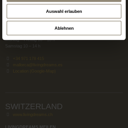
Carrer de Llucmajor 1
Auswahl erlauben
ES-07006 Palma - Portixol
Die Öffnungszeiten variieren je nach Saison.
Ablehnen
Montag – Freitag 10 – 18 h
Samstag 10 – 14 h
+34 971 178 415
mallorca@livingdreams.es
Location (Google-Map)
SWITZERLAND
www.livingdreams.ch
LIVINGDREAMS MEILEN