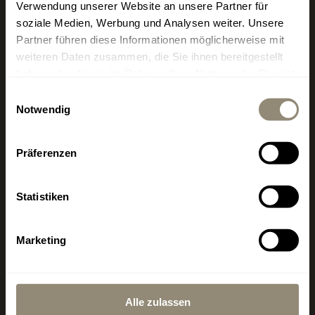
Küche 12:30 bis 15:00 Uhr / 19:00 bis 22:30 Uhr
Verwendung unserer Website an unsere Partner für
soziale Medien, Werbung und Analysen weiter. Unsere
+34 659 008 739
Partner führen diese Informationen möglicherweise mit
restaurante19@livingdreams.es
weiteren Daten zusammen, die Sie ihnen bereitgestellt
Location (Google-Map)
haben oder die sie im Rahmen Ihrer Nutzung der Dienste
gesammelt haben.
Einwilligungsauswahl
Notwendig
Präferenzen
Statistiken
MALLORCA
Marketing
www.livingdreams.eu
LIVINGDREAMS MALLORCA
2
400 m
Showroom & Signature Store Palma
Alle zulassen
Office, Beratung, Verkauf