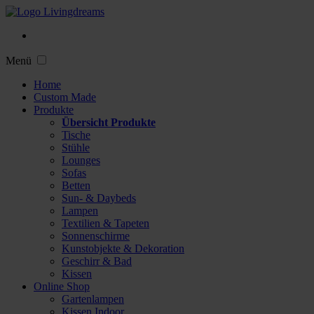
Menü
Home
Custom Made
Produkte
Übersicht Produkte
Tische
Stühle
Lounges
Sofas
Betten
Sun- & Daybeds
Lampen
Textilien & Tapeten
Sonnenschirme
Kunstobjekte & Dekoration
Geschirr & Bad
Kissen
Online Shop
Gartenlampen
Kissen Indoor