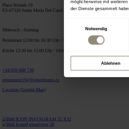
möglicherweise mit weiteren
Placa Hostals 19
der Dienste gesammelt habe
ES-07320 Santa Maria Del Cami
Einwilligungsauswahl
Notwendig
Mittwoch - Sonntag
Restaurant 12:00 bis 16:30 Uhr / 18:30 bis 24:00 Uhr
Küche 12:30 bis 15:00 Uhr / 19:00 bis 22:30 Uhr
Ablehnen
+34 659 008 739
restaurante19@livingdreams.es
Location (Google-Map)