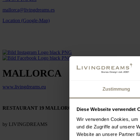
mallorca@livingdreams.es
Location (Google-Map)
MALLORCA
www.livingdreams.eu
Zustimmung
RESTAURANT 19 MALLORCA
Diese Webseite verwendet 
Wir verwenden Cookies, um I
by LIVINGDREAMS
und die Zugriffe auf unsere 
Website an unsere Partner fü