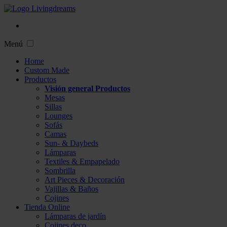
Menú
Home
Custom Made
Productos
Visión general Productos
Mesas
Sillas
Lounges
Sofás
Camas
Sun- & Daybeds
Lámparas
Textiles & Empapelado
Sombrilla
Art Pieces & Decoración
Vajillas & Baños
Cojines
Tienda Online
Lámparas de jardín
Cojines deco