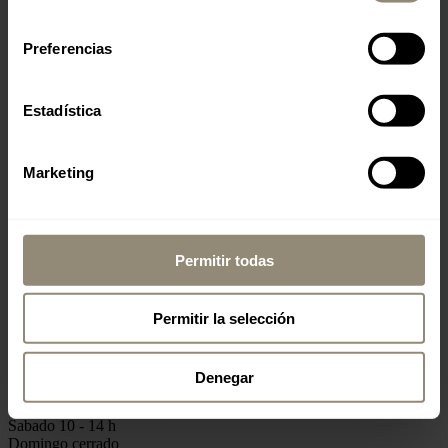
consentimiento
Preferencias
MALLORCA
Estadística
www.livingdreams.eu
Marketing
LIVINGDREAMS MALLORCA
2
Signature Store Palma 400 m
sala de exposiciones
oficina, consultoría, ventas
Permitir todas
Permitir la selección
Carrer de Llucmajor 1
ES-07006 Palma - Portixol
Denegar
Lunes - Viernes 10-18 h
Sabado 10 - 14 h
Domingo cerrado