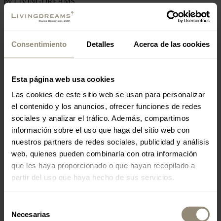
by LIVINGDREAMS
Placa Hostals 19
ES-07320 Santa Maria Del Cami
Consentimiento
Detalles
Acerca de las cookies
Miércoles - Domingo
Esta página web usa cookies
Las cookies de este sitio web se usan para personalizar
Restaurante: de 12:00 a 16:30 / de 18:30 a 24:00
el contenido y los anuncios, ofrecer funciones de redes
Cocina: de 12:30 a 15:00 / de 19:00 a 22:30
sociales y analizar el tráfico. Además, compartimos
información sobre el uso que haga del sitio web con
nuestros partners de redes sociales, publicidad y análisis
+34 659 008 739
web, quienes pueden combinarla con otra información
restaurante19@livingdreams.es
que les haya proporcionado o que hayan recopilado a
partir del uso que haya hecho de sus servicios.
Location (Google-Map)
Selección
Necesarias
de