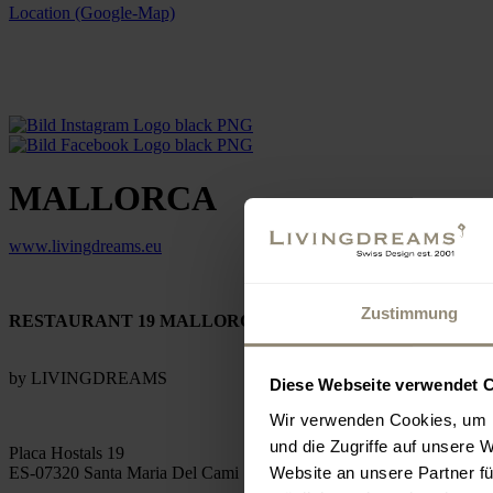
Location (Google-Map)
MALLORCA
www.livingdreams.eu
Zustimmung
RESTAURANT 19 MALLORCA
by LIVINGDREAMS
Diese Webseite verwendet 
Wir verwenden Cookies, um I
und die Zugriffe auf unsere 
Placa Hostals 19
Website an unsere Partner fü
ES-07320 Santa Maria Del Cami