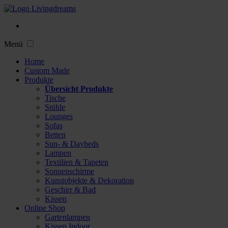
Menü
Home
Custom Made
Produkte
Übersicht Produkte
Tische
Stühle
Lounges
Sofas
Betten
Sun- & Daybeds
Lampen
Textilien & Tapeten
Sonnenschirme
Kunstobjekte & Dekoration
Geschirr & Bad
Kissen
Online Shop
Gartenlampen
Kissen Indoor