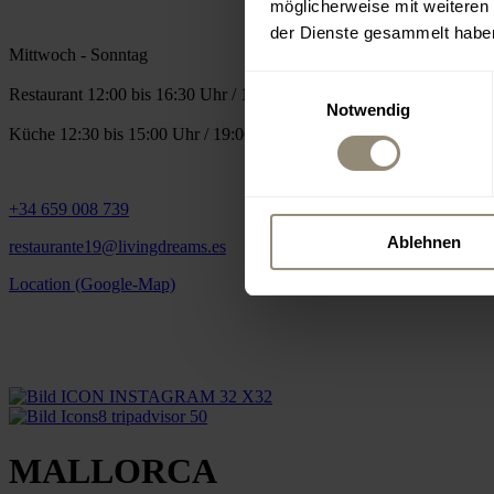
möglicherweise mit weiteren
der Dienste gesammelt habe
Mittwoch - Sonntag
Einwilligungsauswahl
Restaurant 12:00 bis 16:30 Uhr / 18:30 bis 24:00 Uhr
Notwendig
Küche 12:30 bis 15:00 Uhr / 19:00 bis 22:30 Uhr
+34 659 008 739
Ablehnen
restaurante19@livingdreams.es
Location (Google-Map)
MALLORCA