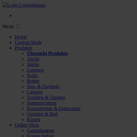
Menü
Home
Custom Made
Produkte
Übersicht Produkte
Tische
Stühle
Lounges
Sofas
Betten
Sun- & Daybeds
Lampen
Textilien & Tapeten
Sonnenschirme
Kunstobjekte & Dekoration
Geschirr & Bad
Kissen
Online Shop
Gartenlampen
Kissen Indoor