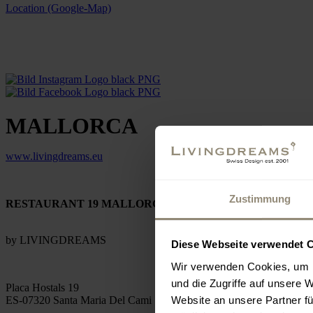
Location (Google-Map)
MALLORCA
www.livingdreams.eu
Zustimmung
RESTAURANT 19 MALLORCA
by LIVINGDREAMS
Diese Webseite verwendet 
Wir verwenden Cookies, um I
und die Zugriffe auf unsere 
Placa Hostals 19
Website an unsere Partner fü
ES-07320 Santa Maria Del Cami