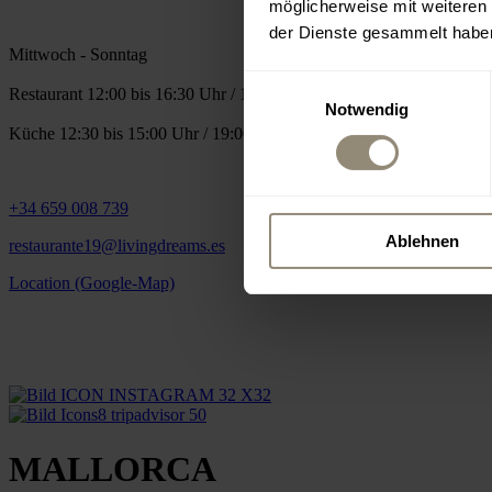
möglicherweise mit weiteren
der Dienste gesammelt habe
Mittwoch - Sonntag
Einwilligungsauswahl
Restaurant 12:00 bis 16:30 Uhr / 18:30 bis 24:00 Uhr
Notwendig
Küche 12:30 bis 15:00 Uhr / 19:00 bis 22:30 Uhr
+34 659 008 739
Ablehnen
restaurante19@livingdreams.es
Location (Google-Map)
MALLORCA