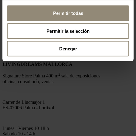
Permitir todas
MALLORCA
Permitir la selección
www.livingdreams.eu
Denegar
LIVINGDREAMS MALLORCA
2
Signature Store Palma 400 m
sala de exposiciones
oficina, consultoría, ventas
Carrer de Llucmajor 1
ES-07006 Palma - Portixol
Lunes - Viernes 10-18 h
Sabado 10 - 14 h