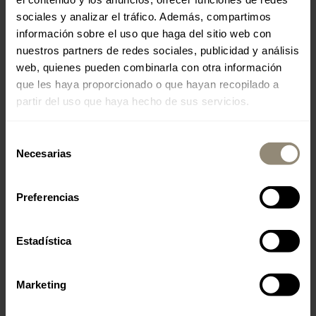
by LIVINGDREAMS
sociales y analizar el tráfico. Además, compartimos
información sobre el uso que haga del sitio web con
nuestros partners de redes sociales, publicidad y análisis
Placa Hostals 19
web, quienes pueden combinarla con otra información
ES-07320 Santa Maria Del Cami
que les haya proporcionado o que hayan recopilado a
partir del uso que haya hecho de sus servicios.
Miércoles - Domingo
Selección
Restaurante: de 12:00 a 16:30 / de 18:30 a 24:00
Necesarias
de
Cocina: de 12:30 a 15:00 / de 19:00 a 22:30
consentimiento
Preferencias
+34 659 008 739
Estadística
restaurante19@livingdreams.es
Location (Google-Map)
Marketing