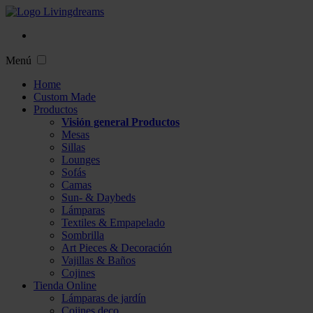
Menú
Home
Custom Made
Productos
Visión general Productos
Mesas
Sillas
Lounges
Sofás
Camas
Sun- & Daybeds
Lámparas
Textiles & Empapelado
Sombrilla
Art Pieces & Decoración
Vajillas & Baños
Cojines
Tienda Online
Lámparas de jardín
Cojines deco