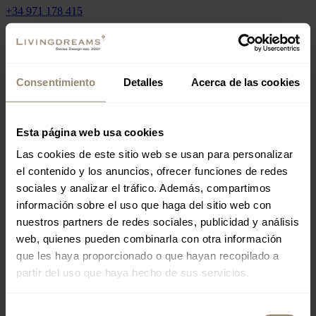
+34 971 178 415
mallorca@livingdreams.es
Location (Google-Map)
Consentimiento
Detalles
Acerca de las cookies
Esta página web usa cookies
Las cookies de este sitio web se usan para personalizar
el contenido y los anuncios, ofrecer funciones de redes
SUIZA
sociales y analizar el tráfico. Además, compartimos
información sobre el uso que haga del sitio web con
www.livingdreams.ch
nuestros partners de redes sociales, publicidad y análisis
web, quienes pueden combinarla con otra información
que les haya proporcionado o que hayan recopilado a
RESTAURANT 19 MALLORCA
partir del uso que haya hecho de sus servicios.
by LIVINGDREAMS
Selección