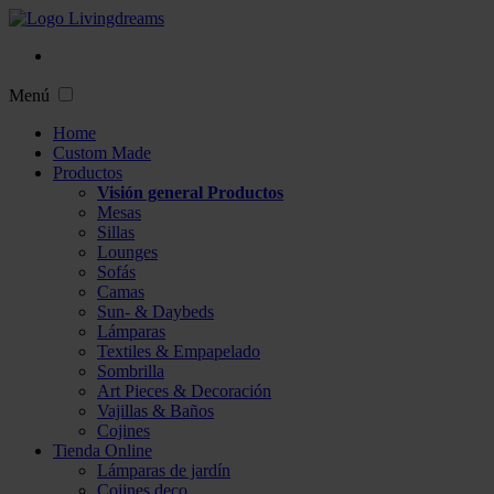
Menú
Home
Custom Made
Productos
Visión general Productos
Mesas
Sillas
Lounges
Sofás
Camas
Sun- & Daybeds
Lámparas
Textiles & Empapelado
Sombrilla
Art Pieces & Decoración
Vajillas & Baños
Cojines
Tienda Online
Lámparas de jardín
Cojines deco