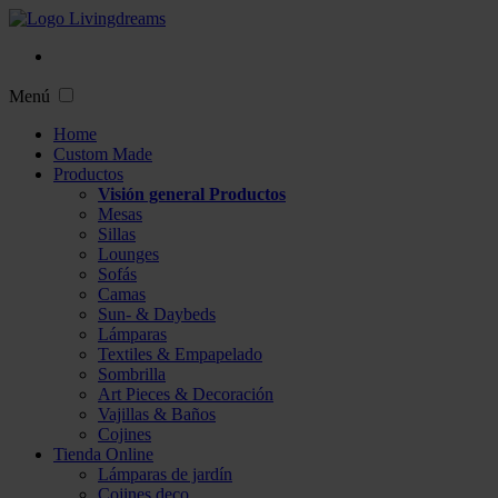
Menú
Home
Custom Made
Productos
Visión general Productos
Mesas
Sillas
Lounges
Sofás
Camas
Sun- & Daybeds
Lámparas
Textiles & Empapelado
Sombrilla
Art Pieces & Decoración
Vajillas & Baños
Cojines
Tienda Online
Lámparas de jardín
Cojines deco