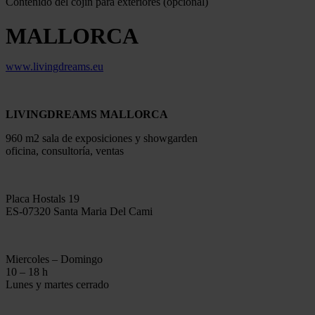
Contenido del cojín para exteriores (opcional)
MALLORCA
www.livingdreams.eu
LIVINGDREAMS MALLORCA
960 m2 sala de exposiciones y showgarden
oficina, consultoría, ventas
Placa Hostals 19
ES-07320 Santa Maria Del Cami
Miercoles – Domingo
10 – 18 h
Lunes y martes cerrado