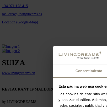
+34 971 178 415
mallorca@livingdreams.es
Location (Google-Map)
SUIZA
Consentimiento
www.livingdreams.ch
Esta página web usa cookie
RESTAURANT 19 MALLORCA
Las cookies de este sitio we
y analizar el tráfico. Ademá
by LIVINGDREAMS
redes sociales, publicidad y