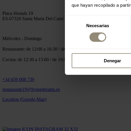
que hayan recopilado a parti
Placa Hostals 19
ES-07320 Santa Maria Del Cami
Selección
Necesarias
de
consentimiento
Miércoles - Domingo
Restaurante: de 12:00 a 16:30 / de 18:30 a 24:00
Cocina: de 12:30 a 15:00 / de 19:00 a 22:30
Denegar
+34 659 008 739
restaurante19@livingdreams.es
Location (Google-Map)